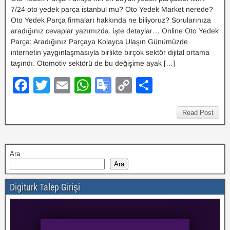
7/24 oto yedek parça istanbul mu? Oto Yedek Market nerede?
Oto Yedek Parça firmaları hakkında ne biliyoruz? Sorularınıza
aradığınız cevaplar yazımızda. işte detaylar… Online Oto Yedek
Parça: Aradığınız Parçaya Kolayca Ulaşın Günümüzde
internetin yaygınlaşmasıyla birlikte birçok sektör dijital ortama
taşındı. Otomotiv sektörü de bu değişime ayak […]
F
T
E
W
G
C
S
a
wi
m
h
o
o
h
c
tt
ail
at
o
p
ar
Read Post
e
er
s
gl
y
e
b
A
e
Li
Ara
o
p
Tr
n
Ara
o
p
a
k
Digiturk Talep Girişi
k
n
sl