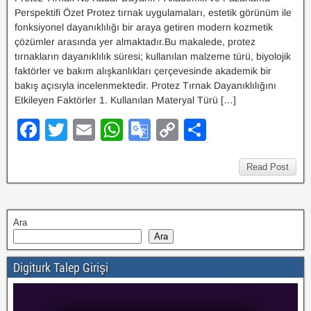
Perspektifi Özet Protez tırnak uygulamaları, estetik görünüm ile
fonksiyonel dayanıklılığı bir araya getiren modern kozmetik
çözümler arasında yer almaktadır.Bu makalede, protez
tırnakların dayanıklılık süresi; kullanılan malzeme türü, biyolojik
faktörler ve bakım alışkanlıkları çerçevesinde akademik bir
bakış açısıyla incelenmektedir. Protez Tırnak Dayanıklılığını
Etkileyen Faktörler 1. Kullanılan Materyal Türü […]
F
T
E
W
G
C
S
a
wi
m
h
o
o
h
c
tt
ail
at
o
p
ar
Read Post
e
er
s
gl
y
e
b
A
e
Li
Ara
o
p
Tr
n
Ara
o
p
a
k
Digiturk Talep Girişi
k
n
sl