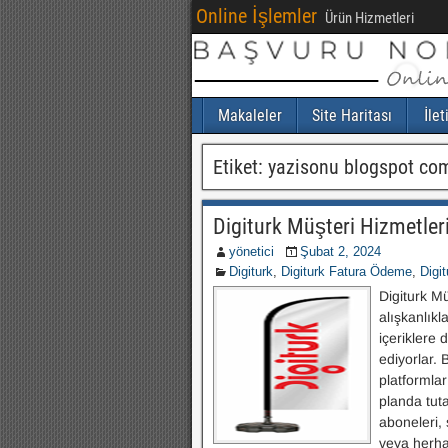
Online İşlemler
Ürün Hizmetleri
Makaleler
Site Haritası
İlet
Etiket:
yazisonu blogspot co
Digiturk Müşteri Hizmetleri
yönetici
Şubat 2, 2024
Digiturk
,
Digiturk Fatura Ödeme
,
Digit
Digiturk M
alışkanlıkla
içeriklere 
ediyorlar. 
platformlar
planda tuta
aboneleri, 
veya herha