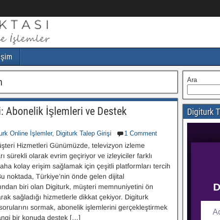
işim
m
Ara
: Abonelik İşlemleri ve Destek
Digiturk T
urk Online İşlemler
,
Digiturk Talep Girişi
1 Comment
üşteri Hizmetleri Günümüzde, televizyon izleme
rı sürekli olarak evrim geçiriyor ve izleyiciler farklı
daha kolay erişim sağlamak için çeşitli platformları tercih
Bu noktada, Türkiye’nin önde gelen dijital
ından biri olan Digiturk, müşteri memnuniyetini ön
rak sağladığı hizmetlerle dikkat çekiyor. Digiturk
sorularını sormak, abonelik işlemlerini gerçekleştirmek
ngi bir konuda destek […]