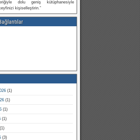
riğiyle dolu geniş kütüphanesiyle
eyfinizi kişiselleştirin.”
ağlantılar
026
(1)
26
(1)
6
(1)
6
(1)
(1)
6
(3)