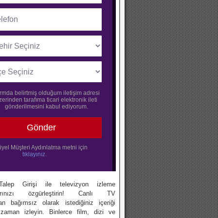
 Talep Girişi ile televizyon izleme
klarınızı özgürleştirin! Canlı TV
dan bağımsız olarak istediğiniz içeriği
z zaman izleyin. Binlerce film, dizi ve