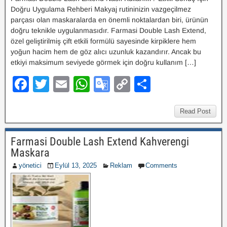
Doğru Uygulama Rehberi Makyaj rutininizin vazgeçilmez
parçası olan maskaralarda en önemli noktalardan biri, ürünün
doğru teknikle uygulanmasıdır. Farmasi Double Lash Extend,
özel geliştirilmiş çift etkili formülü sayesinde kirpiklere hem
yoğun hacim hem de göz alıcı uzunluk kazandırır. Ancak bu
etkiyi maksimum seviyede görmek için doğru kullanım […]
F
T
E
W
G
C
S
a
wi
m
h
o
o
h
c
tt
ail
at
o
p
ar
Read Post
e
er
s
gl
y
e
Farmasi Double Lash Extend Kahverengi
b
A
e
Li
Maskara
o
p
Tr
n
yönetici
Eylül 13, 2025
Reklam
Comments
o
p
a
k
k
n
sl