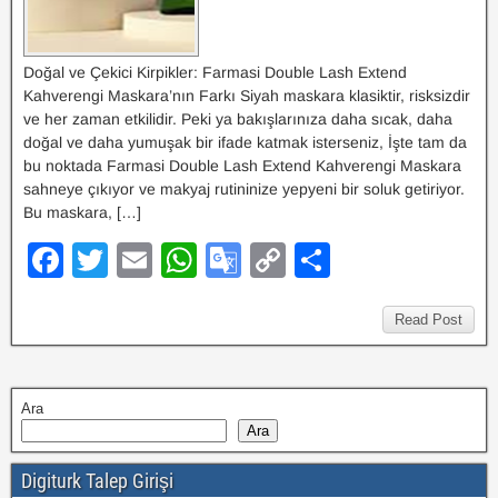
at
e
Doğal ve Çekici Kirpikler: Farmasi Double Lash Extend
Kahverengi Maskara’nın Farkı Siyah maskara klasiktir, risksizdir
ve her zaman etkilidir. Peki ya bakışlarınıza daha sıcak, daha
doğal ve daha yumuşak bir ifade katmak isterseniz, İşte tam da
bu noktada Farmasi Double Lash Extend Kahverengi Maskara
sahneye çıkıyor ve makyaj rutininize yepyeni bir soluk getiriyor.
Bu maskara, […]
F
T
E
W
G
C
S
a
wi
m
h
o
o
h
c
tt
ail
at
o
p
ar
Read Post
e
er
s
gl
y
e
b
A
e
Li
Ara
o
p
Tr
n
Ara
o
p
a
k
Digiturk Talep Girişi